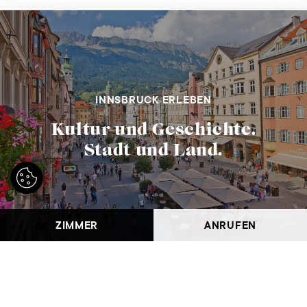
INNSBRUCK ERLEBEN
Kultur und Geschichte.
Stadt und Land.
ZIMMER
ANRUFEN
FRÜHSTÜCK
ANBINDUNG
PARKEN