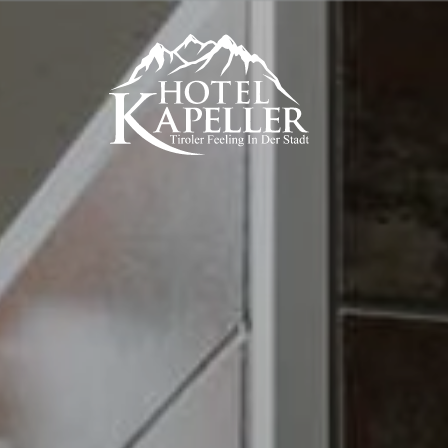
eller
 Preise
k